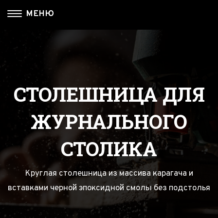
МЕНЮ
О НАС
КАТАЛОГ
МЫ В СОЦ. СЕТЯХ
Главная
Для Интерьера
Доставка
Журнальные столики
СТОЛЕШНИЦА ДЛЯ
Наши работы
Разделочные доски
ЖУРНАЛЬНОГО
Столы с Рекой из массива
СТОЛИКА
Круглая столешница из массива карагача и
вставками черной эпоксидной смолы без подстолья