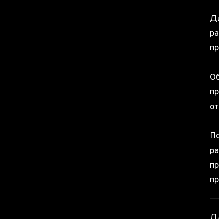
Ди
ра
пр
Об
пр
от
По
ра
пр
пр
Д