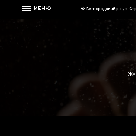
МЕНЮ
Белгородский р-н, п. Ст
О НАС
КАТ
Главная
Для Ин
Доставка
Журнал
Наши р
Раздел
Жу
Столы с