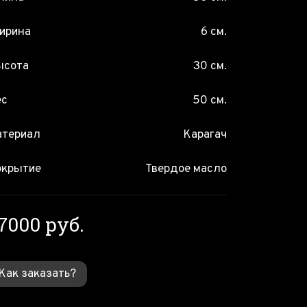
ирина
6 см.
ысота
30 см.
ес
50 см.
атериал
Карагач
окрытие
Твердое масло
7000 руб.
Как заказать?