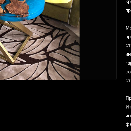
кр
пр
Мо
пр
ст
ин
га
со
ст
Пр
Ит
ин
фа