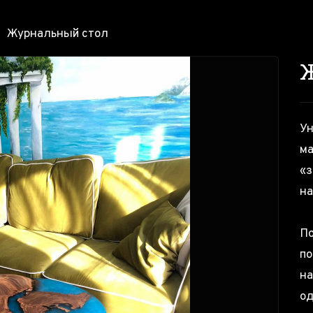
Журнальный стол
Ун
ма
«з
на
По
по
на
од