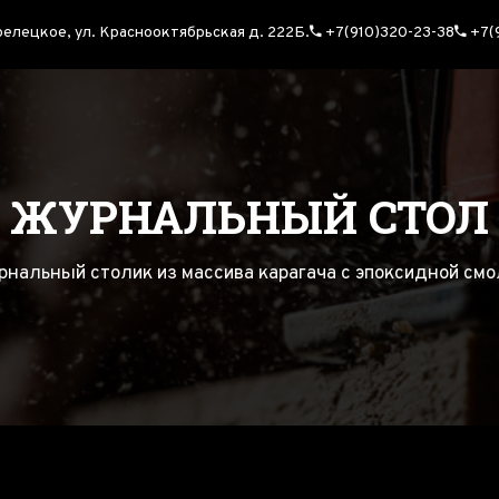
релецкое, ул. Краснооктябрьская д. 222Б.
+7(910)320-23-38
+7(
АЛОГ
МЫ В СОЦ. СЕ
терьера
ьные столики
ЖУРНАЛЬНЫЙ СТОЛ
аботы
очные доски
рнальный столик из массива карагача с эпоксидной смо
 Рекой из массива