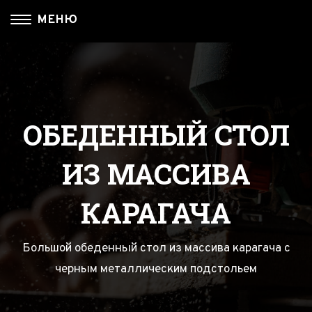
МЕНЮ
О НАС
КАТАЛОГ
МЫ В СОЦ. СЕТЯХ
Главная
Для Интерьера
Доставка
Журнальные столики
ОБЕДЕННЫЙ СТОЛ
Наши работы
Разделочные доски
ИЗ МАССИВА
Столы с Рекой из массива
КАРАГАЧА
Большой обеденный стол из массива карагача с
черным металлическим подстольем