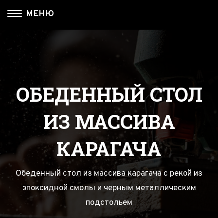
МЕНЮ
О НАС
КАТАЛОГ
МЫ В СОЦ. СЕТЯХ
Главная
Для Интерьера
Доставка
Журнальные столики
ОБЕДЕННЫЙ СТОЛ
Наши работы
Разделочные доски
ИЗ МАССИВА
Столы с Рекой из массива
КАРАГАЧА
Обеденный стол из массива карагача с рекой из
эпоксидной смолы и черным металлическим
подстольем